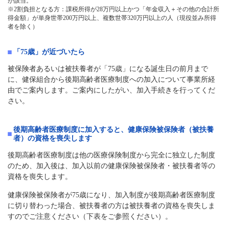
が該当。
※2割負担となる方：課税所得が28万円以上かつ「年金収入＋その他の合計所
得金額」が単身世帯200万円以上、複数世帯320万円以上の人（現役並み所得
者を除く）
「75歳」が近づいたら
被保険者あるいは被扶養者が「75歳」になる誕生日の前月まで
に、健保組合から後期高齢者医療制度への加入について事業所経
由でご案内します。ご案内にしたがい、加入手続きを行ってくだ
さい。
後期高齢者医療制度に加入すると、健康保険被保険者（被扶養
者）の資格を喪失します
後期高齢者医療制度は他の医療保険制度から完全に独立した制度
のため、加入後は、加入以前の健康保険被保険者・被扶養者等の
資格を喪失します。
健康保険被保険者が75歳になり、加入制度が後期高齢者医療制度
に切り替わった場合、被扶養者の方は被扶養者の資格を喪失しま
すのでご注意ください（下表をご参照ください）。